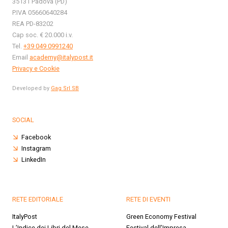
35131 Padova (PD)
P.IVA 05660640284
REA PD-83202
Cap soc. € 20.000 i.v.
Tel.
+39 049 0991240
Email
academy@italypost.it
Privacy e Cookie
Developed by
Gag Srl SB
SOCIAL
Facebook
Instagram
LinkedIn
RETE EDITORIALE
RETE DI EVENTI
ItalyPost
Green Economy Festival
L’Indice dei Libri del Mese
Festival dell’Impresa