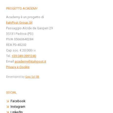
PROGETTO ACADEMY
Academy è un progetto di
ItalyPost Group Srl
Passaggio Alcide de Gasperi 29
35131 Padova (PD)
P.IVA 05660640284
REA PD-83202
Cap soc. € 20.000 i.v.
Tel.
+39 049 0991240
Email
academy@italypost.it
Privacy e Cookie
Developed by
Gag Srl SB
SOCIAL
Facebook
Instagram
LinkedIn