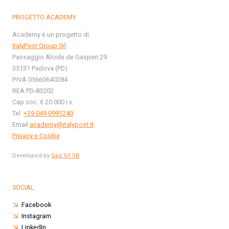
PROGETTO ACADEMY
Academy è un progetto di
ItalyPost Group Srl
Passaggio Alcide de Gasperi 29
35131 Padova (PD)
P.IVA 05660640284
REA PD-83202
Cap soc. € 20.000 i.v.
Tel.
+39 049 0991240
Email
academy@italypost.it
Privacy e Cookie
Developed by
Gag Srl SB
SOCIAL
Facebook
Instagram
LinkedIn