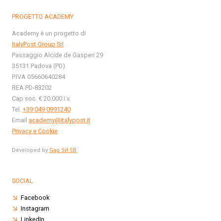
PROGETTO ACADEMY
Academy è un progetto di
ItalyPost Group Srl
Passaggio Alcide de Gasperi 29
35131 Padova (PD)
P.IVA 05660640284
REA PD-83202
Cap soc. € 20.000 i.v.
Tel.
+39 049 0991240
Email
academy@italypost.it
Privacy e Cookie
Developed by
Gag Srl SB
SOCIAL
Facebook
Instagram
LinkedIn