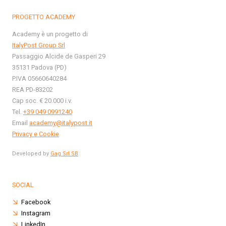
PROGETTO ACADEMY
Academy è un progetto di
ItalyPost Group Srl
Passaggio Alcide de Gasperi 29
35131 Padova (PD)
P.IVA 05660640284
REA PD-83202
Cap soc. € 20.000 i.v.
Tel.
+39 049 0991240
Email
academy@italypost.it
Privacy e Cookie
Developed by
Gag Srl SB
SOCIAL
Facebook
Instagram
LinkedIn