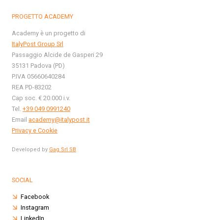
PROGETTO ACADEMY
Academy è un progetto di
ItalyPost Group Srl
Passaggio Alcide de Gasperi 29
35131 Padova (PD)
P.IVA 05660640284
REA PD-83202
Cap soc. € 20.000 i.v.
Tel.
+39 049 0991240
Email
academy@italypost.it
Privacy e Cookie
Developed by
Gag Srl SB
SOCIAL
Facebook
Instagram
LinkedIn