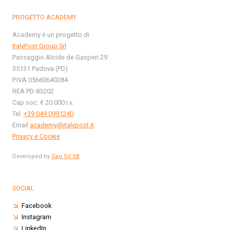
PROGETTO ACADEMY
Academy è un progetto di
ItalyPost Group Srl
Passaggio Alcide de Gasperi 29
35131 Padova (PD)
P.IVA 05660640284
REA PD-83202
Cap soc. € 20.000 i.v.
Tel.
+39 049 0991240
Email
academy@italypost.it
Privacy e Cookie
Developed by
Gag Srl SB
SOCIAL
Facebook
Instagram
LinkedIn