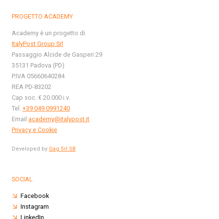
PROGETTO ACADEMY
Academy è un progetto di
ItalyPost Group Srl
Passaggio Alcide de Gasperi 29
35131 Padova (PD)
P.IVA 05660640284
REA PD-83202
Cap soc. € 20.000 i.v.
Tel.
+39 049 0991240
Email
academy@italypost.it
Privacy e Cookie
Developed by
Gag Srl SB
SOCIAL
Facebook
Instagram
LinkedIn