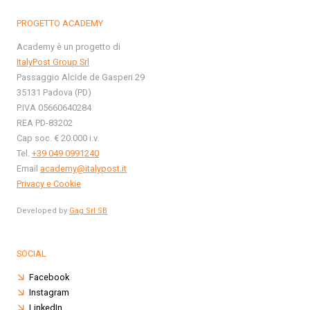
PROGETTO ACADEMY
Academy è un progetto di
ItalyPost Group Srl
Passaggio Alcide de Gasperi 29
35131 Padova (PD)
P.IVA 05660640284
REA PD-83202
Cap soc. € 20.000 i.v.
Tel.
+39 049 0991240
Email
academy@italypost.it
Privacy e Cookie
Developed by
Gag Srl SB
SOCIAL
Facebook
Instagram
LinkedIn