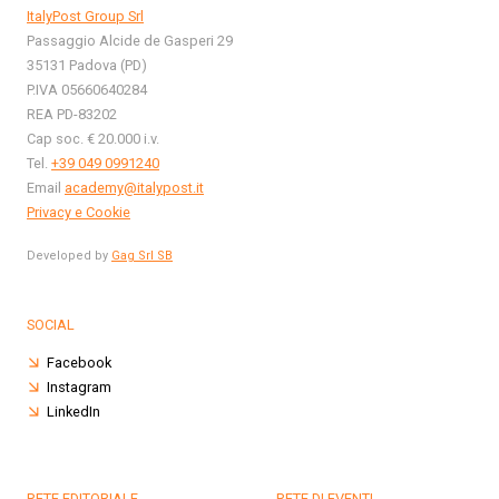
ItalyPost Group Srl
Passaggio Alcide de Gasperi 29
35131 Padova (PD)
P.IVA 05660640284
REA PD-83202
Cap soc. € 20.000 i.v.
Tel.
+39 049 0991240
Email
academy@italypost.it
Privacy e Cookie
Developed by
Gag Srl SB
SOCIAL
Facebook
Instagram
LinkedIn
RETE EDITORIALE
RETE DI EVENTI