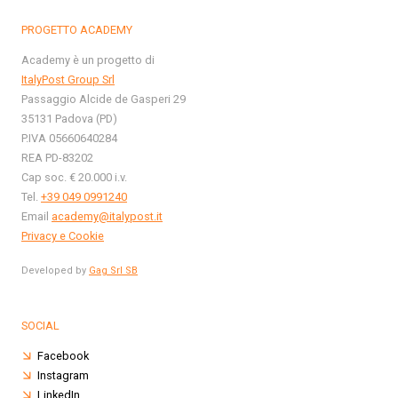
PROGETTO ACADEMY
Academy è un progetto di
ItalyPost Group Srl
Passaggio Alcide de Gasperi 29
35131 Padova (PD)
P.IVA 05660640284
REA PD-83202
Cap soc. € 20.000 i.v.
Tel.
+39 049 0991240
Email
academy@italypost.it
Privacy e Cookie
Developed by
Gag Srl SB
SOCIAL
Facebook
Instagram
LinkedIn