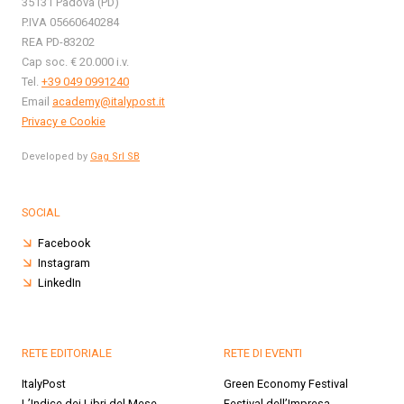
35131 Padova (PD)
P.IVA 05660640284
REA PD-83202
Cap soc. € 20.000 i.v.
Tel.
+39 049 0991240
Email
academy@italypost.it
Privacy e Cookie
Developed by
Gag Srl SB
SOCIAL
Facebook
Instagram
LinkedIn
RETE EDITORIALE
RETE DI EVENTI
ItalyPost
Green Economy Festival
L’Indice dei Libri del Mese
Festival dell’Impresa