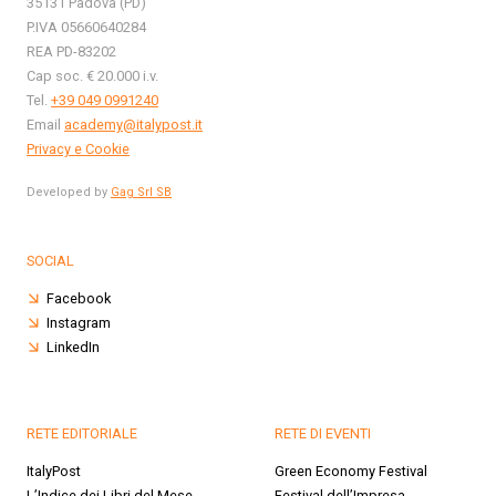
35131 Padova (PD)
P.IVA 05660640284
REA PD-83202
Cap soc. € 20.000 i.v.
Tel.
+39 049 0991240
Email
academy@italypost.it
Privacy e Cookie
Developed by
Gag Srl SB
SOCIAL
Facebook
Instagram
LinkedIn
RETE EDITORIALE
RETE DI EVENTI
ItalyPost
Green Economy Festival
L’Indice dei Libri del Mese
Festival dell’Impresa