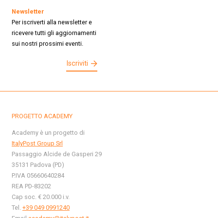
Newsletter
Per iscriverti alla newsletter e
ricevere tutti gli aggiornamenti
sui nostri prossimi eventi.
Iscriviti
PROGETTO ACADEMY
Academy è un progetto di
ItalyPost Group Srl
Passaggio Alcide de Gasperi 29
35131 Padova (PD)
P.IVA 05660640284
REA PD-83202
Cap soc. € 20.000 i.v.
Tel.
+39 049 0991240