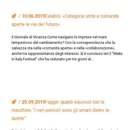
10.06.2019
Calabrò: «Categorie unite e comunità
aperte le vie del futuro»
Il Giornale di Vicenza Come navigano le imprese nel mare
tempestoso del cambiamento? Con la consapevolezza che la
salvezza sta nella «comunità aperta» e nella «collaborazione»,
anche tra rappresentanze degli interessi. Si è concluso ieri il “Make
in Italy Festival” che ha radunato per tre giorni al…
25.09.2019
Faggin: quanti equivoci con le
macchine. “I veri pericoli sono gli umani dietro le
quinte”