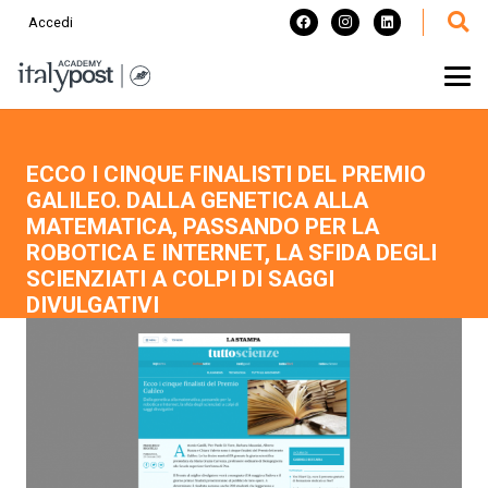
Accedi
ECCO I CINQUE FINALISTI DEL PREMIO
GALILEO. DALLA GENETICA ALLA
MATEMATICA, PASSANDO PER LA
ROBOTICA E INTERNET, LA SFIDA DEGLI
SCIENZIATI A COLPI DI SAGGI
DIVULGATIVI