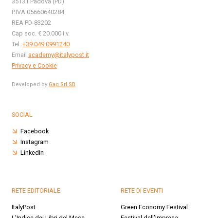
35131 Padova (PD)
P.IVA 05660640284
REA PD-83202
Cap soc. € 20.000 i.v.
Tel.
+39 049 0991240
Email
academy@italypost.it
Privacy e Cookie
Developed by
Gag Srl SB
SOCIAL
Facebook
Instagram
LinkedIn
RETE EDITORIALE
RETE DI EVENTI
ItalyPost
Green Economy Festival
L’Indice dei Libri del Mese
Festival dell’Impresa