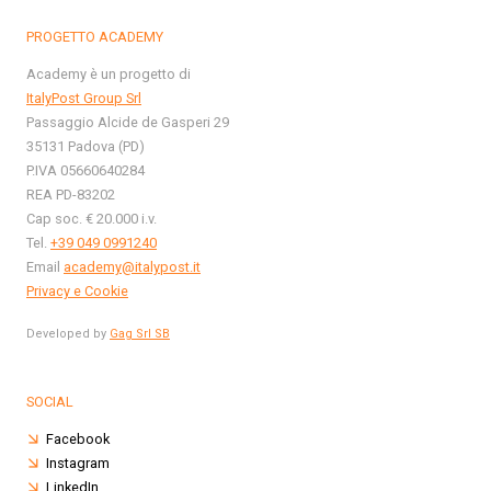
PROGETTO ACADEMY
Academy è un progetto di
ItalyPost Group Srl
Passaggio Alcide de Gasperi 29
35131 Padova (PD)
P.IVA 05660640284
REA PD-83202
Cap soc. € 20.000 i.v.
Tel.
+39 049 0991240
Email
academy@italypost.it
Privacy e Cookie
Developed by
Gag Srl SB
SOCIAL
Facebook
Instagram
LinkedIn