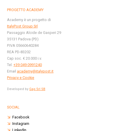
PROGETTO ACADEMY
Academy è un progetto di
ItalyPost Group Srl
Passaggio Alcide de Gasperi 29
35131 Padova (PD)
P.IVA 05660640284
REA PD-83202
Cap soc. € 20.000 i.v.
Tel.
+39 049 0991240
Email
academy@italypost.it
Privacy e Cookie
Developed by
Gag Srl SB
SOCIAL
Facebook
Instagram
LinkedIn