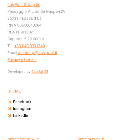
ItalyPost Group Srl
Passaggio Alcide de Gasperi 29
35131 Padova (PD)
P.IVA 05660640284
REA PD-83202
Cap soc. € 20.000 i.v.
Tel.
+39 049 0991240
Email
academy@italypost.it
Privacy e Cookie
Developed by
Gag Srl SB
SOCIAL
Facebook
Instagram
LinkedIn
RETE EDITORIALE
RETE DI EVENTI