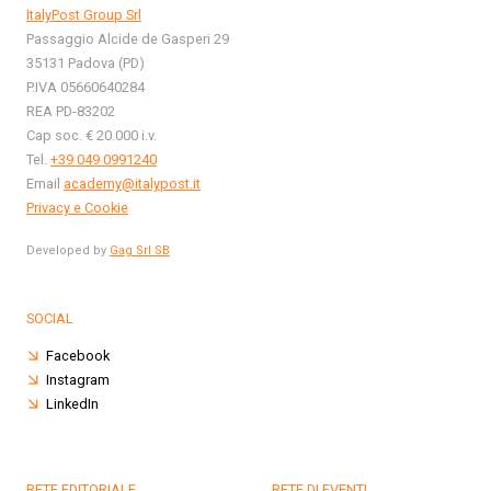
ItalyPost Group Srl
Passaggio Alcide de Gasperi 29
35131 Padova (PD)
P.IVA 05660640284
REA PD-83202
Cap soc. € 20.000 i.v.
Tel.
+39 049 0991240
Email
academy@italypost.it
Privacy e Cookie
Developed by
Gag Srl SB
SOCIAL
Facebook
Instagram
LinkedIn
RETE EDITORIALE
RETE DI EVENTI