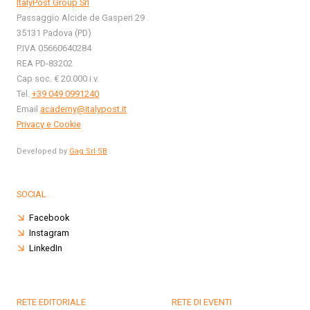
ItalyPost Group Srl
Passaggio Alcide de Gasperi 29
35131 Padova (PD)
P.IVA 05660640284
REA PD-83202
Cap soc. € 20.000 i.v.
Tel.
+39 049 0991240
Email
academy@italypost.it
Privacy e Cookie
Developed by
Gag Srl SB
SOCIAL
Facebook
Instagram
LinkedIn
RETE EDITORIALE
RETE DI EVENTI