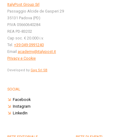
ItalyPost Group Srl
Passaggio Alcide de Gasperi 29
35131 Padova (PD)
P.IVA 05660640284
REA PD-83202
Cap soc. € 20.000 i.v.
Tel.
+39 049 0991240
Email
academy@italypost.it
Privacy e Cookie
Developed by
Gag Srl SB
SOCIAL
Facebook
Instagram
LinkedIn
RETE EDITORIALE
RETE DI EVENTI