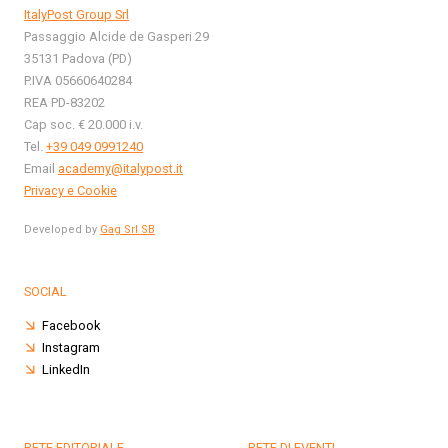
ItalyPost Group Srl
Passaggio Alcide de Gasperi 29
35131 Padova (PD)
P.IVA 05660640284
REA PD-83202
Cap soc. € 20.000 i.v.
Tel.
+39 049 0991240
Email
academy@italypost.it
Privacy e Cookie
Developed by
Gag Srl SB
SOCIAL
Facebook
Instagram
LinkedIn
RETE EDITORIALE
RETE DI EVENTI