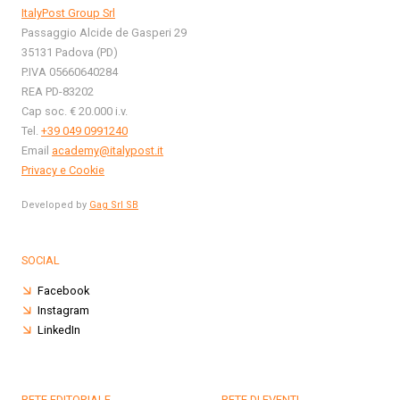
ItalyPost Group Srl
Passaggio Alcide de Gasperi 29
35131 Padova (PD)
P.IVA 05660640284
REA PD-83202
Cap soc. € 20.000 i.v.
Tel.
+39 049 0991240
Email
academy@italypost.it
Privacy e Cookie
Developed by
Gag Srl SB
SOCIAL
Facebook
Instagram
LinkedIn
RETE EDITORIALE
RETE DI EVENTI