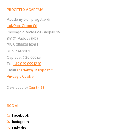
PROGETTO ACADEMY
Academy è un progetto di
ItalyPost Group Srl
Passaggio Alcide de Gasperi 29
35131 Padova (PD)
P.IVA 05660640284
REA PD-83202
Cap soc. € 20.000 i.v.
Tel.
+39 049 0991240
Email
academy@italypost.it
Privacy e Cookie
Developed by
Gag Srl SB
SOCIAL
Facebook
Instagram
LinkedIn