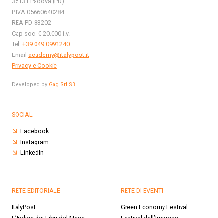
35131 Padova (PD)
P.IVA 05660640284
REA PD-83202
Cap soc. € 20.000 i.v.
Tel.
+39 049 0991240
Email
academy@italypost.it
Privacy e Cookie
Developed by
Gag Srl SB
SOCIAL
Facebook
Instagram
LinkedIn
RETE EDITORIALE
RETE DI EVENTI
ItalyPost
Green Economy Festival
L’Indice dei Libri del Mese
Festival dell’Impresa