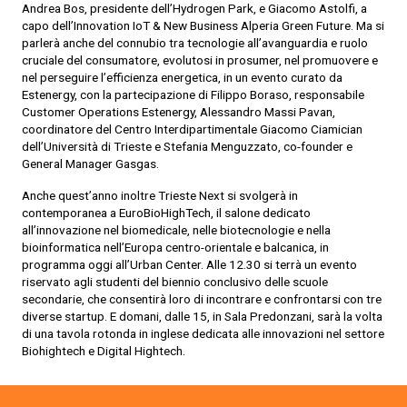
Andrea Bos, presidente dell’Hydrogen Park, e Giacomo Astolfi, a
capo dell’Innovation IoT & New Business Alperia Green Future. Ma si
parlerà anche del connubio tra tecnologie all’avanguardia e ruolo
cruciale del consumatore, evolutosi in prosumer, nel promuovere e
nel perseguire l’efficienza energetica, in un evento curato da
Estenergy, con la partecipazione di Filippo Boraso, responsabile
Customer Operations Estenergy, Alessandro Massi Pavan,
coordinatore del Centro Interdipartimentale Giacomo Ciamician
dell’Università di Trieste e Stefania Menguzzato, co-founder e
General Manager Gasgas.
Anche quest’anno inoltre Trieste Next si svolgerà in
contemporanea a EuroBioHighTech, il salone dedicato
all’innovazione nel biomedicale, nelle biotecnologie e nella
bioinformatica nell’Europa centro-orientale e balcanica, in
programma oggi all’Urban Center. Alle 12.30 si terrà un evento
riservato agli studenti del biennio conclusivo delle scuole
secondarie, che consentirà loro di incontrare e confrontarsi con tre
diverse startup. E domani, dalle 15, in Sala Predonzani, sarà la volta
di una tavola rotonda in inglese dedicata alle innovazioni nel settore
Biohightech e Digital Hightech.