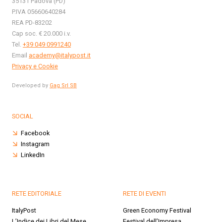
35131 Padova (PD)
P.IVA 05660640284
REA PD-83202
Cap soc. € 20.000 i.v.
Tel.
+39 049 0991240
Email
academy@italypost.it
Privacy e Cookie
Developed by
Gag Srl SB
SOCIAL
Facebook
Instagram
LinkedIn
RETE EDITORIALE
RETE DI EVENTI
ItalyPost
Green Economy Festival
L’Indice dei Libri del Mese
Festival dell’Impresa