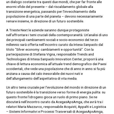
un dialogo costante tra questi due mondi, che per far fronte alle
enormi sfide del presente – dal riscaldamento globale alla
transizione energetica, passando per l’invecchiamento della
popolazione di una parte del pianeta – devono necessariamente
remare insieme, in direzione di un futuro sostenibile.
A Trieste Next le aziende saranno dunque protagoniste
nell’affrontare i temi cruciali della contemporaneità. Un’analisi di uno
dei principali cambiamenti sociali e socio-economici del terzo
millennio sarà offerta nell’incontro curato da Intesa Sanpaolo dal
titolo “Silver economy: cambiamenti e opportunità”. Con la
partecipazione di Stefania Vigna, responsabile Trends and
Technologies di Intesa Sanpaolo Innovation Center, proporrà una
chiave di lettura economica all’attuale trend demografico dei Paesi
occidentali, che vede una popolazione che di anno in anno si fa più
anziana a causa del calo inesorabile dei nuovi nati e
dell’allungamento dell’aspettativa di vita media.
Un altro tema cruciale per l’evoluzione del mondo in direzione di un
futuro sostenibile è la transizione verso forme di energia pulita: su
questo fronte l’idrogeno gioca un ruolo di primo piano. Se ne
discuterà nell’incontro curato da AcegasApsAmga, che avrà tra i
relatori Maria Mazzurco, responsabile Acquisti, Appalti e Logistica
– Sistemi Informativi e Processi Trasversali di AcegasApsAmga,