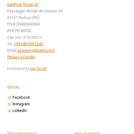
ItalyPost Group Srl
Passaggio Alcide de Gasperi 29
35131 Padova (PD)
P.IVA 05660640284
REA PD-83202
Cap soc. € 20.000 i.v.
Tel.
+39 049 0991240
Email
academy@italypost.it
Privacy e Cookie
Developed by
Gag Srl SB
SOCIAL
Facebook
Instagram
LinkedIn
RETE EDITORIALE
RETE DI EVENTI