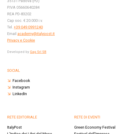
35131 Padova (PD)
P.IVA 05660640284
REA PD-83202
Cap soc. € 20.000 i.v.
Tel.
+39 049 0991240
Email
academy@italypost.it
Privacy e Cookie
Developed by
Gag Srl SB
SOCIAL
Facebook
Instagram
LinkedIn
RETE EDITORIALE
RETE DI EVENTI
ItalyPost
Green Economy Festival
L’Indice dei Libri del Mese
Festival dell’Impresa