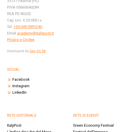
35131 Padova (PD)
P.IVA 05660640284
REA PD-83202
Cap soc. € 20.000 i.v.
Tel.
+39 049 0991240
Email
academy@italypost.it
Privacy e Cookie
Developed by
Gag Srl SB
SOCIAL
Facebook
Instagram
LinkedIn
RETE EDITORIALE
RETE DI EVENTI
ItalyPost
Green Economy Festival
L’Indice dei Libri del Mese
Festival dell’Impresa