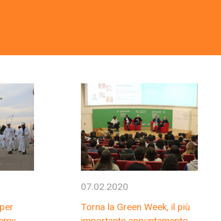
07.02.2020
 per
Torna la Green Week, il più
demy
importante appuntamento