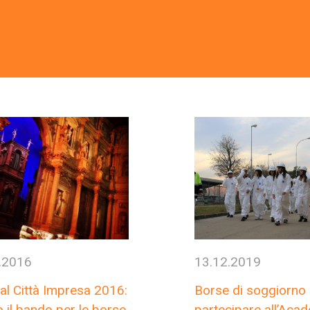
.2016
13.12.2019
al Città Impresa 2016:
Borse di soggiorno
 il bando per le borse
partecipare all’Aca