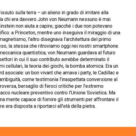
issuto sulla terra – un alieno in grado di imitare alla
. Ma chi era davvero John von Neumann nessuno è mai
Einstein non aiuta a capire, giacché i due non potevano
ifico: a Princeton, mentre uno inseguiva il miraggio di una
omagnetismo, l’altro disegnava l’architettura del primo
o, la stessa che ritroviamo oggi nei nostri smartphone.
a meccanica quantistica, von Neumann guardava al futuro
 settori in cui il suo contributo avrebbe determinato il
omi cellulari, la teoria dei giochi, la bomba atomica. Era un
d asociale: un bon vivant che amava i party, le Cadillac e
ambiguità, come testimonia l’inaspettata conversione al
roversa, bersaglio di feroci critiche per l’estremo
tacco nucleare preventivo contro l’Unione Sovietica. Ma
na mente capace di fornire gli strumenti per affrontare il
 era disposta a riportarci all’età della pietra.