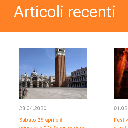
Articoli recenti
23.04.2020
01.02
Sabato 25 aprile il
Festiv
convegno “Dall’overtourism
aperto