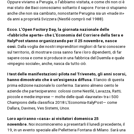
Oppure viviamo a Perugia, o l’abbiamo visitata, e come chi non ci è
mai stato dei Baci conosciamo soltanto il sapore. Forse ci stupiamo
anche che non sia cambiato, nonostante Perugina sia un «made in»
da anni a proprietà Svizzera (Nestlé comprò nel 1988).
Ecco. L’Open Factory Day, la giornata nazionale delle
«fabbriche aperte» che L’Economia del Corriere della Sera e
ItalyPost stanno organizzando per il 25 novembre, nasce
così.
Dalla voglia dei nostri imprenditori migliori di farsi conoscere
sul territorio, di mostrare cosa sanno fare i loro dipendenti, di far
sapere cosa e come si produce in una fabbrica del Duemila e quale
«impegno sociale», anche, nasca da tutto ciò.
I test delle manifestazioni-pilota nel Triveneto, gli anni scorsi,
hanno dimostrato che è un’esigenza diffusa.
Il lancio di questa
prima edizione nazionale lo conferma. Saranno almeno cento le
aziende che parteciperanno: colossi come Nestlé, Lavazza, Ratti;
piccole e medie imprese — molte delle quali «laureate» tra i 500
Champions della classifica 2018 L’Economia-ItalyPost— come
Dallara, Davines, Ves Sistemi, Unox.
Loro apriranno «casa» ai visitatori domenica 25
novembre.
Noi incominceremo a presentarli il lunedì precedente, il
19, in un evento speciale alle Pelletteria Fontana di Milano. Sarà una