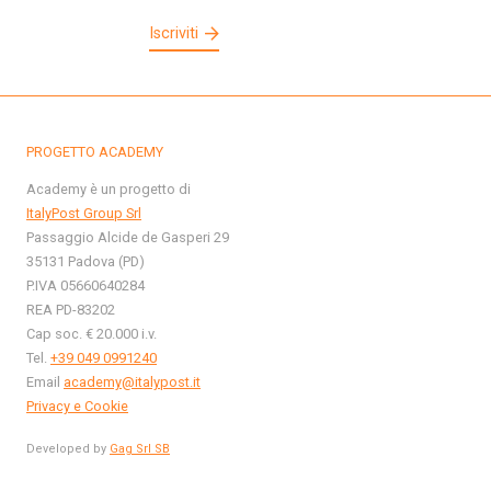
Iscriviti
PROGETTO ACADEMY
Academy è un progetto di
ItalyPost Group Srl
Passaggio Alcide de Gasperi 29
35131 Padova (PD)
P.IVA 05660640284
REA PD-83202
Cap soc. € 20.000 i.v.
Tel.
+39 049 0991240
Email
academy@italypost.it
Privacy e Cookie
Developed by
Gag Srl SB