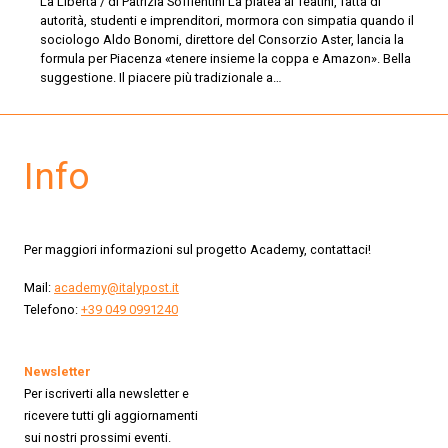
La Libertà / di Patrizia Soffientini La platea ai Teatini, fatta di
autorità, studenti e imprenditori, mormora con simpatia quando il
sociologo Aldo Bonomi, direttore del Consorzio Aster, lancia la
formula per Piacenza «tenere insieme la coppa e Amazon». Bella
suggestione. Il piacere più tradizionale a…
Info
Per maggiori informazioni sul progetto Academy, contattaci!
Mail:
academy@italypost.it
Telefono:
+39 049 0991240
Newsletter
Per iscriverti alla newsletter e
ricevere tutti gli aggiornamenti
sui nostri prossimi eventi.