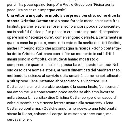
per chi ha poco spazio-tempo” e Pietro Greco con “Fisica per la
pace. Tra scienza e impegno civile”.
Una vittoria in qualche modo a sorpresa perché, come dice la
stessa Cristina Cattaneo:
«Io sono forse la meno scienziata fra i
finalisti, perché le scienze forensi sono ancora poco riconosciute»,
ma in realtà il Galileo già in passato era stato in grado di segnalare
opere non di “scienze dure”, come vengono definite. E certamente in
questo caso ha pesato, come del resto nella scelta di tutti i finalisti,
anche l’impegno etico che accompagna la ricerca. «Sono contenta»
ha detto Cristina Cattaneo «perché in un momento in cui i diritti
umani sono in difficoltà, gli studenti hanno mostrato di
comprendere quanto la scienza possa fare in questo campo». Nel
suo caso dare nome e storia, ai morti dimenticati del Mediterraneo,
mettendo la scienza al servizio della umanità, come ha sottolineato
a più riprese Elena Cattaneo abbracciando la vincitrice. Due
Cattaneo insieme che si abbracciano è la scena finale. Non parenti
ma omonime. «Ci conosciamo poco anche se abbiamo lavorato
nella stessa Università» dice Cristina Cattaneo «però un sacco di
volte ci scambiano e ricevo lettere inviate alla senatrice». Elena
Cattaneo conferma: «Qualche anno fa ho ricevuto una telefonata:
siamo la Digos, abbiamo il corpo. Io mi sono preoccupata, ma
cercavano lei».