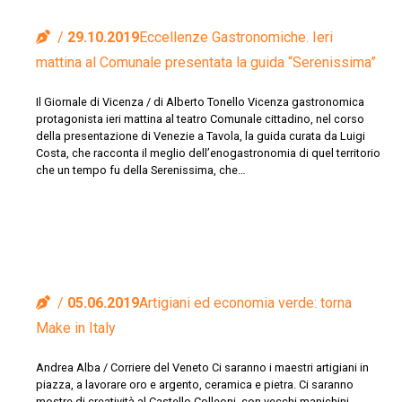
29.10.2019
Eccellenze Gastronomiche. Ieri
mattina al Comunale presentata la guida “Serenissima”
Il Giornale di Vicenza / di Alberto Tonello Vicenza gastronomica
protagonista ieri mattina al teatro Comunale cittadino, nel corso
della presentazione di Venezie a Tavola, la guida curata da Luigi
Costa, che racconta il meglio dell’enogastronomia di quel territorio
che un tempo fu della Serenissima, che…
05.06.2019
Artigiani ed economia verde: torna
Make in Italy
Andrea Alba / Corriere del Veneto Ci saranno i maestri artigiani in
piazza, a lavorare oro e argento, ceramica e pietra. Ci saranno
mostre di creatività al Castello Colleoni, con vecchi manichini