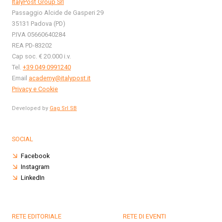
ItalyPost Group Srl
Passaggio Alcide de Gasperi 29
35131 Padova (PD)
P.IVA 05660640284
REA PD-83202
Cap soc. € 20.000 i.v.
Tel.
+39 049 0991240
Email
academy@italypost.it
Privacy e Cookie
Developed by
Gag Srl SB
SOCIAL
Facebook
Instagram
LinkedIn
RETE EDITORIALE
RETE DI EVENTI