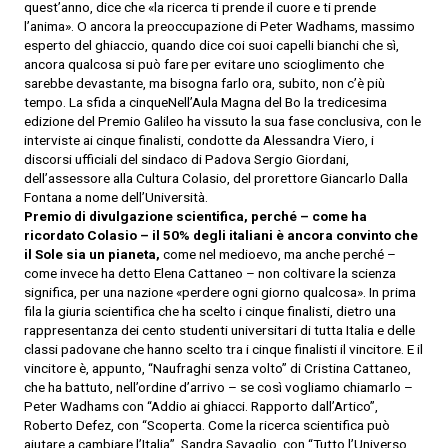
quest’anno, dice che «la ricerca ti prende il cuore e ti prende
l’anima». O ancora la preoccupazione di Peter Wadhams, massimo
esperto del ghiaccio, quando dice coi suoi capelli bianchi che sì,
ancora qualcosa si può fare per evitare uno scioglimento che
sarebbe devastante, ma bisogna farlo ora, subito, non c’è più
tempo. La sfida a cinqueNell’Aula Magna del Bo la tredicesima
edizione del Premio Galileo ha vissuto la sua fase conclusiva, con le
interviste ai cinque finalisti, condotte da Alessandra Viero, i
discorsi ufficiali del sindaco di Padova Sergio Giordani,
dell’assessore alla Cultura Colasio, del prorettore Giancarlo Dalla
Fontana a nome dell’Università.
Premio di divulgazione scientifica, perché – come ha
ricordato Colasio – il 50% degli italiani è ancora convinto che
il Sole sia un pianeta,
come nel medioevo, ma anche perché –
come invece ha detto Elena Cattaneo – non coltivare la scienza
significa, per una nazione «perdere ogni giorno qualcosa». In prima
fila la giuria scientifica che ha scelto i cinque finalisti, dietro una
rappresentanza dei cento studenti universitari di tutta Italia e delle
classi padovane che hanno scelto tra i cinque finalisti il vincitore. E il
vincitore è, appunto, “Naufraghi senza volto” di Cristina Cattaneo,
che ha battuto, nell’ordine d’arrivo – se così vogliamo chiamarlo –
Peter Wadhams con “Addio ai ghiacci. Rapporto dall’Artico”,
Roberto Defez, con “Scoperta. Come la ricerca scientifica può
aiutare a cambiare l’Italia”, Sandra Savaglio, con “Tutto l’Universo