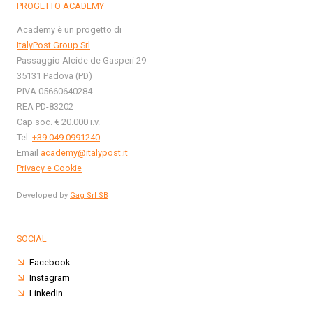
PROGETTO ACADEMY
Academy è un progetto di
ItalyPost Group Srl
Passaggio Alcide de Gasperi 29
35131 Padova (PD)
P.IVA 05660640284
REA PD-83202
Cap soc. € 20.000 i.v.
Tel.
+39 049 0991240
Email
academy@italypost.it
Privacy e Cookie
Developed by
Gag Srl SB
SOCIAL
Facebook
Instagram
LinkedIn