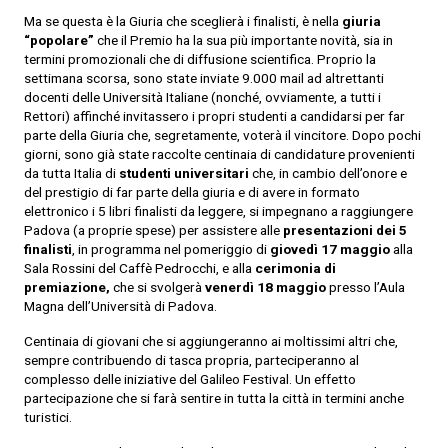
Ma se questa è la Giuria che sceglierà i finalisti, è nella
giuria
“popolare”
che il Premio ha la sua più importante novità, sia in
termini promozionali che di diffusione scientifica. Proprio la
settimana scorsa, sono state inviate 9.000 mail ad altrettanti
docenti delle Università Italiane (nonché, ovviamente, a tutti i
Rettori) affinché invitassero i propri studenti a candidarsi per far
parte della Giuria che, segretamente, voterà il vincitore. Dopo pochi
giorni, sono già state raccolte centinaia di candidature provenienti
da tutta Italia di
studenti universitari
che, in cambio dell’onore e
del prestigio di far parte della giuria e di avere in formato
elettronico i 5 libri finalisti da leggere, si impegnano a raggiungere
Padova (a proprie spese) per assistere alle
presentazioni dei 5
finalisti
, in programma nel pomeriggio di
giovedì 17 maggio
alla
Sala Rossini del Caffè Pedrocchi, e alla
cerimonia di
premiazione,
che si svolgerà
venerdì 18 maggio
presso l’Aula
Magna dell’Università di Padova.
Centinaia di giovani che si aggiungeranno ai moltissimi altri che,
sempre contribuendo di tasca propria, parteciperanno al
complesso delle iniziative del Galileo Festival. Un effetto
partecipazione che si farà sentire in tutta la città in termini anche
turistici.