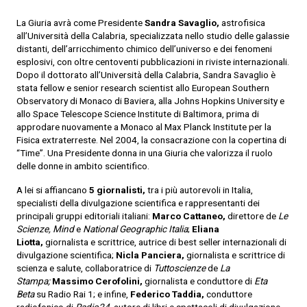
La Giuria avrà come Presidente
Sandra Savaglio,
astrofisica
all’Università della Calabria, specializzata nello studio delle galassie
distanti, dell’arricchimento chimico dell’universo e dei fenomeni
esplosivi, con oltre centoventi pubblicazioni in riviste internazionali.
Dopo il dottorato all’Università della Calabria, Sandra Savaglio è
stata fellow e senior research scientist allo European Southern
Observatory di Monaco di Baviera, alla Johns Hopkins University e
allo Space Telescope Science Institute di Baltimora, prima di
approdare nuovamente a Monaco al Max Planck Institute per la
Fisica extraterreste. Nel 2004, la consacrazione con la copertina di
“Time”. Una Presidente donna in una Giuria che valorizza il ruolo
delle donne in ambito scientifico.
A lei si affiancano
5 giornalisti,
tra i più autorevoli in Italia,
specialisti della divulgazione scientifica e rappresentanti dei
principali gruppi editoriali italiani:
Marco Cattaneo,
direttore de
Le
Scienze, Mind
e
National Geographic Italia
;
Eliana
Liotta,
giornalista e scrittrice, autrice di best seller internazionali di
divulgazione scientifica;
Nicla Panciera,
giornalista e scrittrice di
scienza e salute, collaboratrice di
Tuttoscienze
de
La
Stampa;
Massimo Cerofolini,
giornalista e conduttore di
Eta
Beta
su Radio Rai 1; e infine,
Federico Taddia,
conduttore