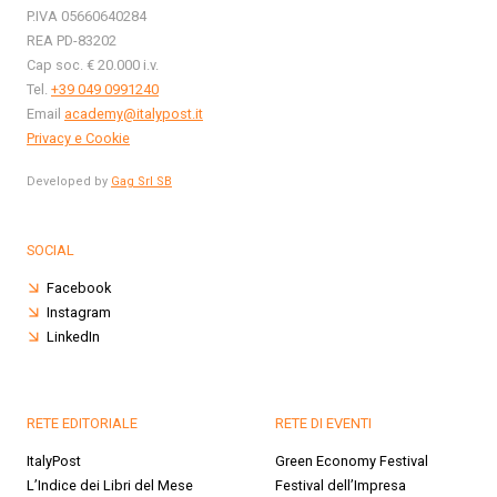
P.IVA 05660640284
REA PD-83202
Cap soc. € 20.000 i.v.
Tel.
+39 049 0991240
Email
academy@italypost.it
Privacy e Cookie
Developed by
Gag Srl SB
SOCIAL
Facebook
Instagram
LinkedIn
RETE EDITORIALE
RETE DI EVENTI
ItalyPost
Green Economy Festival
L’Indice dei Libri del Mese
Festival dell’Impresa