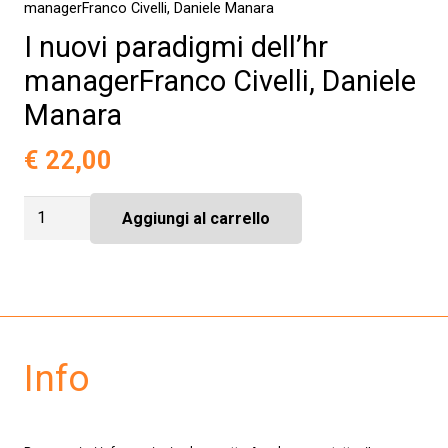
managerFranco Civelli, Daniele Manara
I nuovi paradigmi dell’hr
managerFranco Civelli, Daniele
Manara
€
22,00
I
Aggiungi al carrello
nuovi
paradigmi
dell'hr
managerFranco
Civelli,
Daniele
Manara
quantità
Info