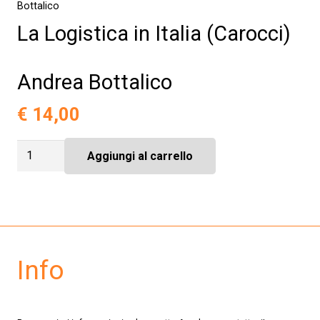
Bottalico
La Logistica in Italia (Carocci)
Andrea Bottalico
€
14,00
La
Aggiungi al carrello
Logistica
in
Italia
(Carocci)
Andrea
Bottalico
quantità
Info