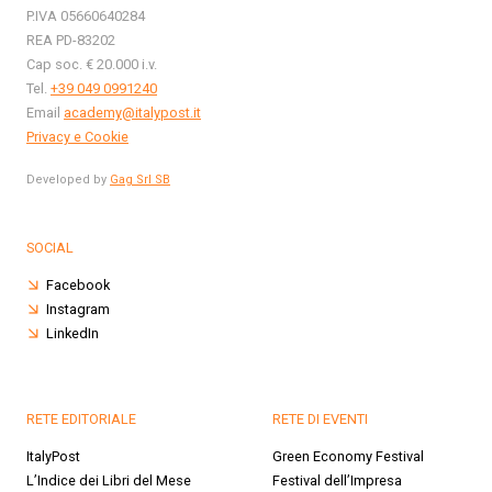
P.IVA 05660640284
REA PD-83202
Cap soc. € 20.000 i.v.
Tel.
+39 049 0991240
Email
academy@italypost.it
Privacy e Cookie
Developed by
Gag Srl SB
SOCIAL
Facebook
Instagram
LinkedIn
RETE EDITORIALE
RETE DI EVENTI
ItalyPost
Green Economy Festival
L’Indice dei Libri del Mese
Festival dell’Impresa