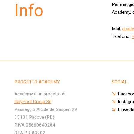
Info
Per maggior
Academy, c
Mail:
acade
Telefono:
PROGETTO ACADEMY
SOCIAL
Academy è un progetto di
Facebo
ItalyPost Group Srl
Instagr
Passaggio Alcide de Gasperi 29
LinkedI
35131 Padova (PD)
P.IVA 05660640284
REA PD-83202