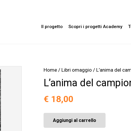
Il progetto
Scopri i progetti Academy
T
Home
/
Libri omaggio
/ L’anima del ca
L’anima del campi
€
18,00
Aggiungi al carrello
L'anima
del