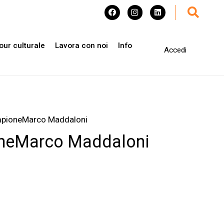
our culturale
Lavora con noi
Info
Accedi
mpioneMarco Maddaloni
oneMarco Maddaloni