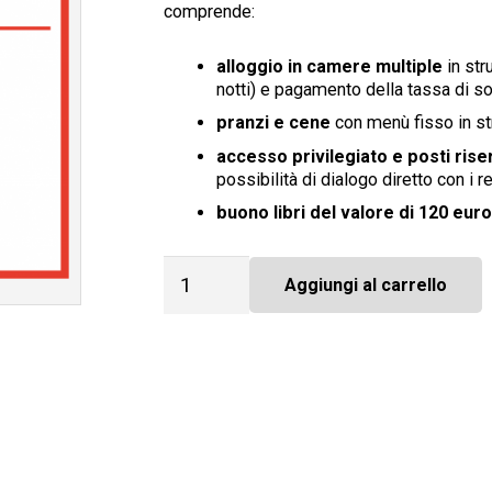
comprende:
alloggio in camere multiple
in str
notti) e pagamento della tassa di s
pranzi e cene
con menù fisso in st
accesso privilegiato e posti riser
possibilità di dialogo diretto con i re
buono libri del valore di 120 euro
Vicenza
Aggiungi al carrello
Città
Impresa
-
Quota
di
partecipazione
-
Opzione
2