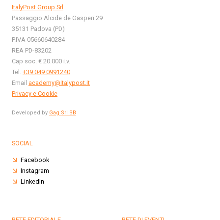
ItalyPost Group Srl
Passaggio Alcide de Gasperi 29
35131 Padova (PD)
P.IVA 05660640284
REA PD-83202
Cap soc. € 20.000 i.v.
Tel.
+39 049 0991240
Email
academy@italypost.it
Privacy e Cookie
Developed by
Gag Srl SB
SOCIAL
Facebook
Instagram
LinkedIn
RETE EDITORIALE
RETE DI EVENTI