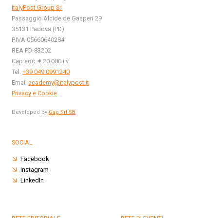
ItalyPost Group Srl
Passaggio Alcide de Gasperi 29
35131 Padova (PD)
P.IVA 05660640284
REA PD-83202
Cap soc. € 20.000 i.v.
Tel.
+39 049 0991240
Email
academy@italypost.it
Privacy e Cookie
Developed by
Gag Srl SB
SOCIAL
Facebook
Instagram
LinkedIn