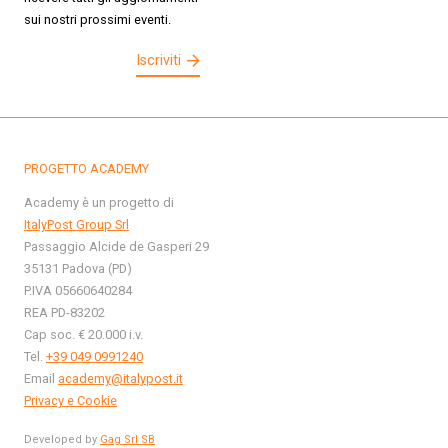
sui nostri prossimi eventi.
Iscriviti
PROGETTO ACADEMY
Academy è un progetto di
ItalyPost Group Srl
Passaggio Alcide de Gasperi 29
35131 Padova (PD)
P.IVA 05660640284
REA PD-83202
Cap soc. € 20.000 i.v.
Tel.
+39 049 0991240
Email
academy@italypost.it
Privacy e Cookie
Developed by
Gag Srl SB