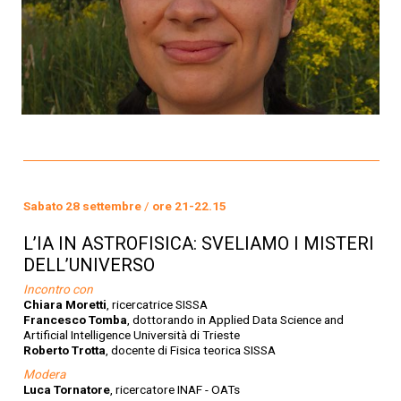
Sabato 28 settembre
/
ore 21-22.15
L’IA IN ASTROFISICA: SVELIAMO I MISTERI
DELL’UNIVERSO
Incontro con
Chiara Moretti
, ricercatrice SISSA
Francesco Tomba
, dottorando in Applied Data Science and
Artificial Intelligence Università di Trieste
Roberto Trotta
, docente di Fisica teorica SISSA
Modera
Luca Tornatore
, ricercatore INAF - OATs