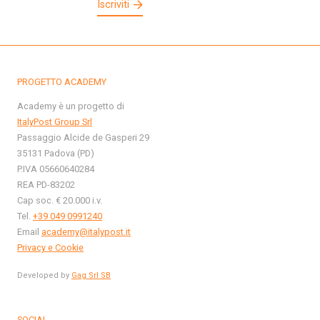
Iscriviti
PROGETTO ACADEMY
Academy è un progetto di
ItalyPost Group Srl
Passaggio Alcide de Gasperi 29
35131 Padova (PD)
P.IVA 05660640284
REA PD-83202
Cap soc. € 20.000 i.v.
Tel.
+39 049 0991240
Email
academy@italypost.it
Privacy e Cookie
Developed by
Gag Srl SB
SOCIAL