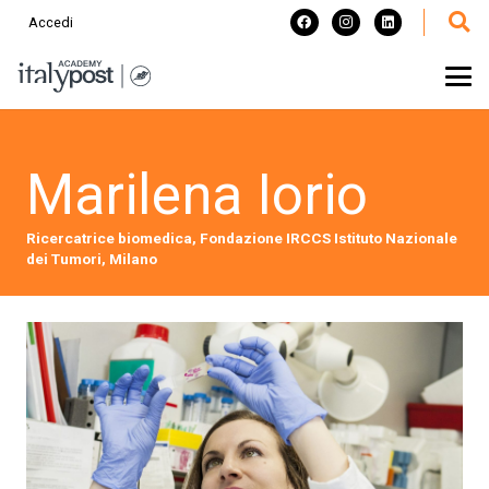
Accedi
Marilena Iorio
Ricercatrice biomedica, Fondazione IRCCS Istituto Nazionale
dei Tumori, Milano