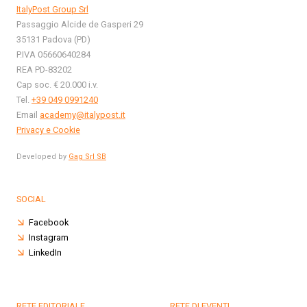
ItalyPost Group Srl
Passaggio Alcide de Gasperi 29
35131 Padova (PD)
P.IVA 05660640284
REA PD-83202
Cap soc. € 20.000 i.v.
Tel.
+39 049 0991240
Email
academy@italypost.it
Privacy e Cookie
Developed by
Gag Srl SB
SOCIAL
Facebook
Instagram
LinkedIn
RETE EDITORIALE
RETE DI EVENTI