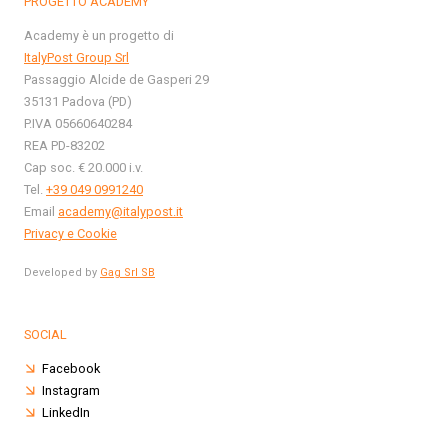
PROGETTO ACADEMY
Academy è un progetto di
ItalyPost Group Srl
Passaggio Alcide de Gasperi 29
35131 Padova (PD)
P.IVA 05660640284
REA PD-83202
Cap soc. € 20.000 i.v.
Tel.
+39 049 0991240
Email
academy@italypost.it
Privacy e Cookie
Developed by
Gag Srl SB
SOCIAL
Facebook
Instagram
LinkedIn