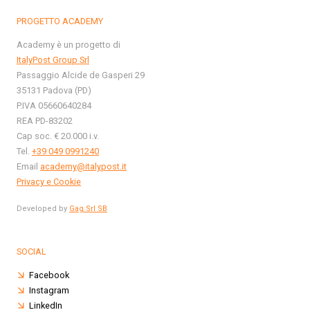
PROGETTO ACADEMY
Academy è un progetto di
ItalyPost Group Srl
Passaggio Alcide de Gasperi 29
35131 Padova (PD)
P.IVA 05660640284
REA PD-83202
Cap soc. € 20.000 i.v.
Tel.
+39 049 0991240
Email
academy@italypost.it
Privacy e Cookie
Developed by
Gag Srl SB
SOCIAL
Facebook
Instagram
LinkedIn