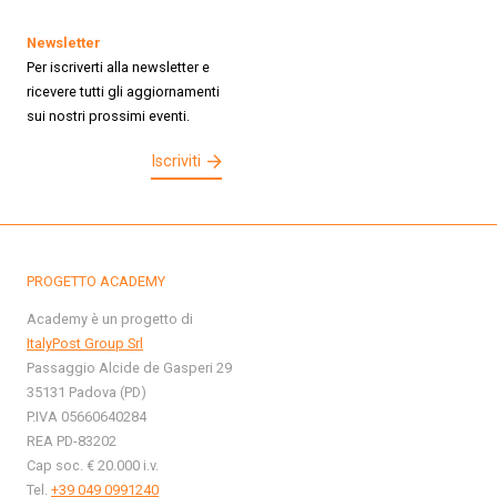
Newsletter
Per iscriverti alla newsletter e
ricevere tutti gli aggiornamenti
sui nostri prossimi eventi.
Iscriviti
PROGETTO ACADEMY
Academy è un progetto di
ItalyPost Group Srl
Passaggio Alcide de Gasperi 29
35131 Padova (PD)
P.IVA 05660640284
REA PD-83202
Cap soc. € 20.000 i.v.
Tel.
+39 049 0991240