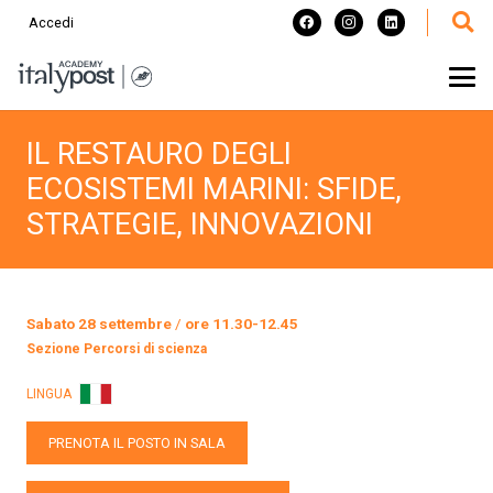
Accedi
IL RESTAURO DEGLI
ECOSISTEMI MARINI: SFIDE,
STRATEGIE, INNOVAZIONI
Sabato 28 settembre
/
ore 11.30-12.45
Sezione
Percorsi di scienza
LINGUA
PRENOTA IL POSTO IN SALA