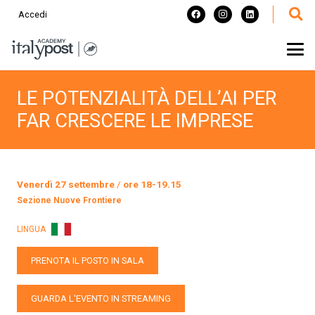
Accedi
LE POTENZIALITÀ DELL’AI PER
FAR CRESCERE LE IMPRESE
Venerdì 27 settembre
/
ore 18-19.15
Sezione
Nuove Frontiere
LINGUA
PRENOTA IL POSTO IN SALA
GUARDA L'EVENTO IN STREAMING