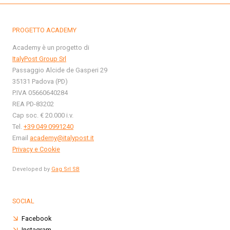
PROGETTO ACADEMY
Academy è un progetto di
ItalyPost Group Srl
Passaggio Alcide de Gasperi 29
35131 Padova (PD)
P.IVA 05660640284
REA PD-83202
Cap soc. € 20.000 i.v.
Tel.
+39 049 0991240
Email
academy@italypost.it
Privacy e Cookie
Developed by
Gag Srl SB
SOCIAL
Facebook
Instagram