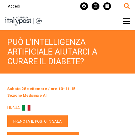
Accedi
PUÒ L’INTELLIGENZA
ARTIFICIALE AIUTARCI A
CURARE IL DIABETE?
Sabato 28 settembre
/
ore 10-11.15
Sezione
Medicina e AI
LINGUA
PRENOTA IL POSTO IN SALA