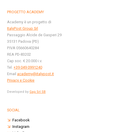
PROGETTO ACADEMY
Academy è un progetto di
ItalyPost Group Srl
Passaggio Alcide de Gasperi 29
35131 Padova (PD)
P.IVA 05660640284
REA PD-83202
Cap soc. € 20.000 i.v.
Tel.
+39 049 0991240
Email
academy@italypost.it
Privacy e Cookie
Developed by
Gag Srl SB
SOCIAL
Facebook
Instagram