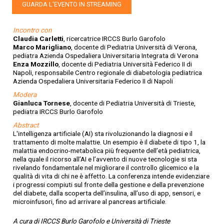
GUARDA L'EVENTO IN STREAMING
Incontro con
Claudia Carletti
, ricercatrice IRCCS Burlo Garofolo
Marco Marigliano
, docente di Pediatria Università di Verona,
pediatra Azienda Ospedaliera Universitaria Integrata di Verona
Enza Mozzillo
, docente di Pediatria Università Federico II di
Napoli, responsabile Centro regionale di diabetologia pediatrica
Azienda Ospedaliera Universitaria Federico II di Napoli
Modera
Gianluca Tornese
, docente di Pediatria Università di Trieste,
pediatra IRCCS Burlo Garofolo
Abstract
L'intelligenza artificiale (AI) sta rivoluzionando la diagnosi e il
trattamento di molte malattie. Un esempio è il diabete di tipo 1, la
malattia endocrino-metabolica più frequente dell’età pediatrica,
nella quale il ricorso all’AI e l’avvento di nuove tecnologie si sta
rivelando fondamentale nel migliorare il controllo glicemico e la
qualità di vita di chi ne è affetto. La conferenza intende evidenziare
i progressi compiuti sul fronte della gestione e della prevenzione
del diabete, dalla scoperta dell’insulina, all’uso di app, sensori, e
microinfusori, fino ad arrivare al pancreas artificiale.
A cura di IRCCS Burlo Garofolo e Università di Trieste