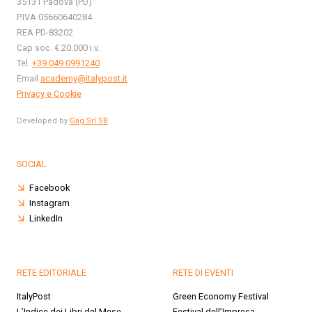
35131 Padova (PD)
P.IVA 05660640284
REA PD-83202
Cap soc. € 20.000 i.v.
Tel.
+39 049 0991240
Email
academy@italypost.it
Privacy e Cookie
Developed by
Gag Srl SB
SOCIAL
Facebook
Instagram
LinkedIn
RETE EDITORIALE
RETE DI EVENTI
ItalyPost
Green Economy Festival
L’Indice dei Libri del Mese
Festival dell’Impresa