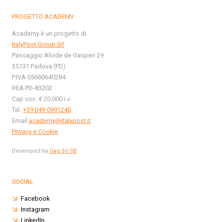
PROGETTO ACADEMY
Academy è un progetto di
ItalyPost Group Srl
Passaggio Alcide de Gasperi 29
35131 Padova (PD)
P.IVA 05660640284
REA PD-83202
Cap soc. € 20.000 i.v.
Tel.
+39 049 0991240
Email
academy@italypost.it
Privacy e Cookie
Developed by
Gag Srl SB
SOCIAL
Facebook
Instagram
LinkedIn