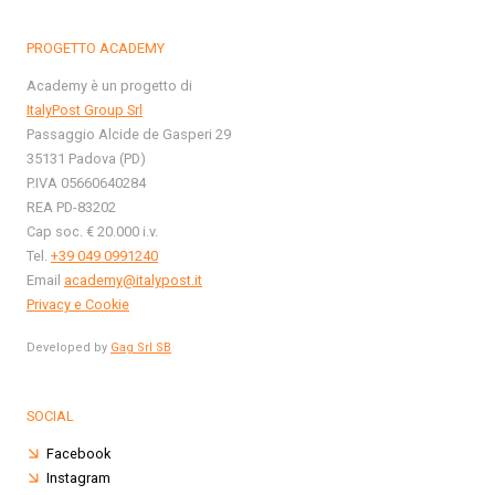
PROGETTO ACADEMY
Academy è un progetto di
ItalyPost Group Srl
Passaggio Alcide de Gasperi 29
35131 Padova (PD)
P.IVA 05660640284
REA PD-83202
Cap soc. € 20.000 i.v.
Tel.
+39 049 0991240
Email
academy@italypost.it
Privacy e Cookie
Developed by
Gag Srl SB
SOCIAL
Facebook
Instagram